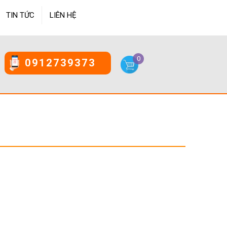
TIN TỨC
LIÊN HỆ
0
0912739373