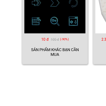
10 đ
2.
(-90%)
100 đ
SẢN PHẨM KHÁC BẠN CẦN
MUA